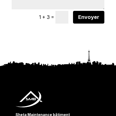
Alternative:
=
Envoyer
1 + 3
Sheta Maintenance bâtiment